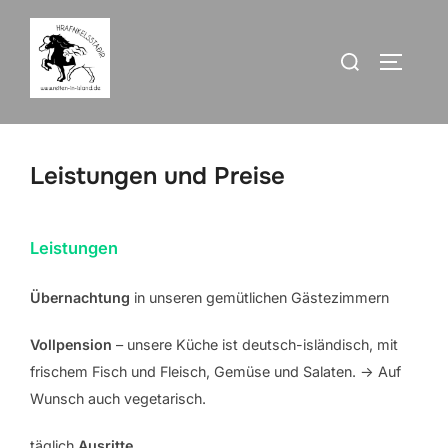
Zum
Inhalt
Suchen
SEITEN
springen
nach:
Leistungen und Preise
Leistungen
Übernachtung
in unseren gemütlichen Gästezimmern
Vollpension
– unsere Küche ist deutsch-isländisch, mit
frischem Fisch und Fleisch, Gemüse und Salaten. -> Auf
Wunsch auch vegetarisch.
täglich
Ausritte